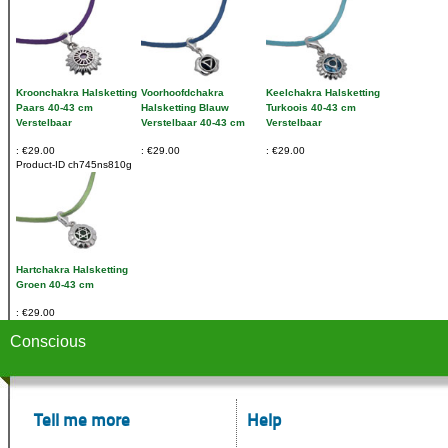
Kroonchakra Halsketting
Voorhoofdchakra
Keelchakra Halsketting
Paars 40-43 cm
Halsketting Blauw
Turkoois 40-43 cm
Verstelbaar
Verstelbaar 40-43 cm
Verstelbaar
€29.00
€29.00
€29.00
Product-ID
ch745ns810g
Hartchakra Halsketting
Groen 40-43 cm
€29.00
Conscious
Tell me more
Help