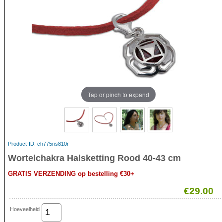
Tap or pinch to expand
Product-ID
ch775ns810r
Wortelchakra Halsketting Rood 40-43 cm
GRATIS VERZENDING op bestelling €30+
€29.00
Hoeveelheid