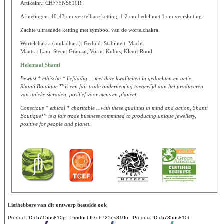
Artikelnr.: CH775NS810R
Afmetingen: 40-43 cm verstelbare ketting, 1.2 cm bedel met 1 cm veersluiting
Zachte ultrasuede ketting met symbool van de wortelchakra.
Wortelchakra (muladhara): Geduld. Stabiliteit. Macht.
Mantra: Lam; Steen: Granaat; Vorm: Kubus; Kleur: Rood
Helemaal Shanti
Bewust * ethische * liefdadig ... met deze kwaliteiten in gedachten en actie,
Shanti Boutique ™is een fair trade onderneming toegewijd aan het produceren
van unieke sieraden, positief voor mens en planeet.
Conscious * ethical * charitable ...with these qualities in mind and action, Shanti
Boutique™ is a fair trade business committed to producing unique jewellery,
positive for people and planet.
Liefhebbers van dit ontwerp bestelde ook
Product-ID
ch715ns810p
Product-ID
ch725ns810b
Product-ID
ch735ns810t