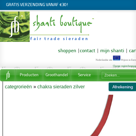
GRATIS VERZENDING VANAF €30!
shoppen
|
contact
|
mijn shanti
|
car
Nederlandse site
Prijzen in Euro
Change region/langua
Producten
Groothandel
Service
categrorieën
»
chakra sieraden zilver