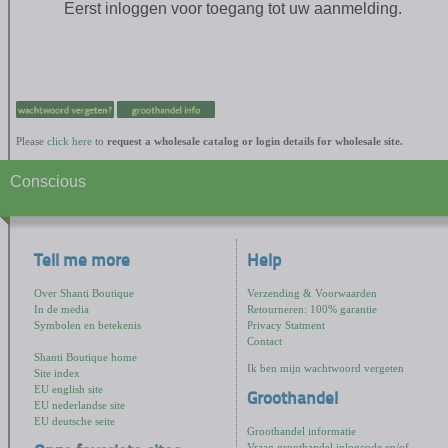
Eerst inloggen voor toegang tot uw aanmelding.
Please
click here
to
request a wholesale catalog or login details for wholesale site.
Conscious
Tell me more
Help
Over Shanti Boutique
Verzending & Voorwaarden
In de media
Retourneren: 100% garantie
Symbolen en betekenis
Privacy Statment
Contact
Shanti Boutique home
Ik ben mijn wachtwoord vergeten
Site index
EU english site
Groothandel
EU nederlandse site
EU deutsche seite
Groothandel informatie
Vraag groothandel inlogcode en/of