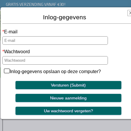
GRATIS VERZENDING VANAF €30!
Inlog-gegevens
E-mail
shoppen
|
contact
|
mijn shanti
|
car
Wachtwoord
Nederlandse site
Prijzen in Euro
Change region/langua
Inlog-gegevens opslaan op deze computer?
Producten
Groothandel
Service
Aanmelding