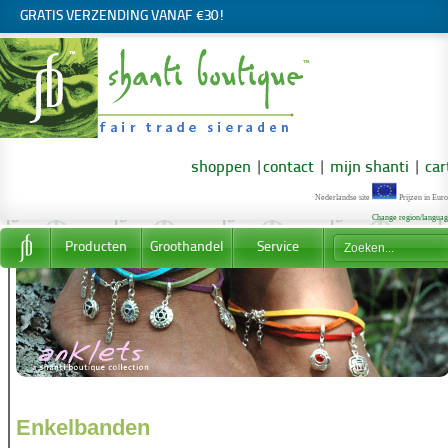
GRATIS VERZENDING VANAF €30!
shoppen
|
contact
|
mijn shanti
|
car
Nederlandse site
Prijzen in Euro
Change region/langua
Producten
Groothandel
Service
Enkelbanden