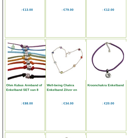
€13.00
€79.00
€12.00
Ohm Kubus Armband of
Well-being Chakra
Kroonchakra Enkelband
Enkelband SET van 8
Enkelband Zilver en
Half-edelstenen
€88.00
€34.00
€20.00