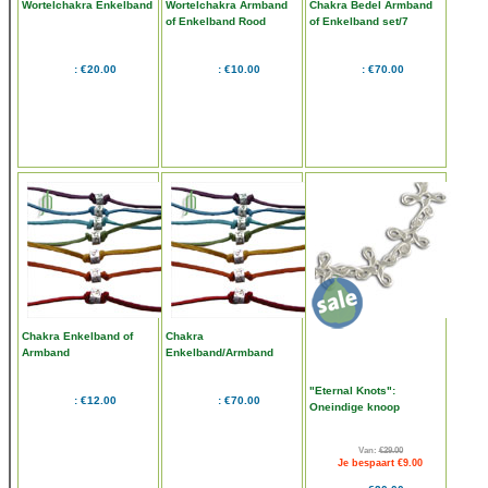
Wortelchakra Enkelband
Wortelchakra Armband
Chakra Bedel Armband
of Enkelband Rood
of Enkelband set/7
€20.00
€10.00
€70.00
Chakra Enkelband of
Chakra
Armband
Enkelband/Armband
set/7
"Eternal Knots":
€12.00
€70.00
Oneindige knoop
enkelband
Van:
€29.00
Je bespaart €9.00