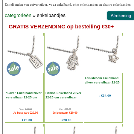
Enkelbanden van zuiver zilver, yoga enkelband, ohm enkelbanden en chakra enkelbanden.
categrorieën
» enkelbandjes
GRATIS VERZENDING op bestelling €30+
Lotusbloem Enkelband
zilver verstelbaar 22-25
cm
"Love" Enkelband zilver
Hamsa Enkelband Zilver
€34.00
verstelbaar 22-25 cm
22-25 cm verstelbaar
Van:
€40.00
Van:
€40.00
Je bespaart €20.00
Je bespaart €20.00
€20.00
€20.00