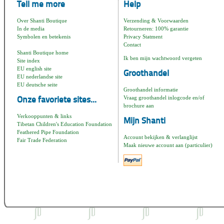
Tell me more
Help
Over Shanti Boutique
Verzending & Voorwaarden
In de media
Retourneren: 100% garantie
Symbolen en betekenis
Privacy Statment
Contact
Shanti Boutique home
Ik ben mijn wachtwoord vergeten
Site index
EU english site
Groothandel
EU nederlandse site
EU deutsche seite
Groothandel informatie
Vraag groothandel inlogcode en/of
Onze favoriete sites...
brochure aan
Verkooppunten & links
Mijn Shanti
Tibetan Children's Education Foundation
Feathered Pipe Foundation
Account bekijken & verlanglijst
Fair Trade Federation
Maak nieuwe account aan (particulier)