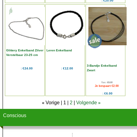
€20.00
Glittery Enkelband Zilver
Leren Enkelband
Verstelbaar 23-25 cm
3-Bandje Enkelband
€24.00
€12.00
Zwart
Van:
€8.00
Je bespaart €2.00
€6.00
«
Vorige
1
2
Volgende
»
Conscious