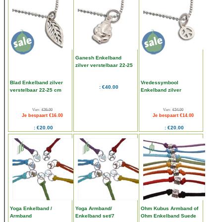
Ganesh Enkelband
zilver verstelbaar 22-25
cm
Blad Enkelband zilver
Vredessymbool
€40.00
verstelbaar 22-25 cm
Enkelband zilver
verstelbaar 22-25 cm
Van:
€36.00
Van:
€34.00
Je bespaart €16.00
Je bespaart €14.00
€20.00
€20.00
Yoga Enkelband /
Yoga Armband/
Ohm Kubus Armband of
Armband
Enkelband set/7
Ohm Enkelband Suede