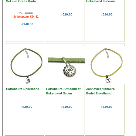
Set met Gratis Kado
Enkelband Turkoois
Van:
€194.81
€20.00
€10.00
Je bespaart €54.81
€140.00
Hartchakra Enkelband
Hartchakra Armband of
Zonnevlechtchakra
Enkelband Groen
Bedel Enkelband
€20.00
€10.00
€20.00