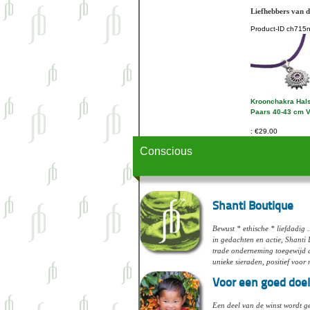
Liefhebbers van d
Product-ID
ch715n
Kroonchakra Hals
Paars 40-43 cm V
€29.00
Conscious
Shanti Boutique
Bewust * ethische * liefdadig .
in gedachten en actie, Shanti 
trade onderneming toegewijd 
unieke sieraden, positief voor
Voor een goed doel
Een deel van de winst wordt 