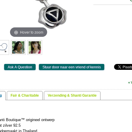
Hover to zoom
« 
g
Fair & Charitable
Verzending & Shanti Garantie
nti Boutique™ origineel ontwerp
t zilver 92.5
dgemaakt in Thailand