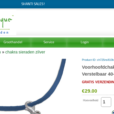
SHANTI SALES!
Groothandel
Service
Login
n
»
chakra sieraden zilver
Product-ID
ch725ns810b
Voorhoofdchak
Verstelbaar 40
GRATIS VERZENDING
€29.00
Hoeveelheid