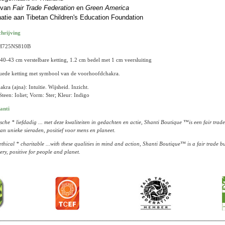
 van
Fair Trade Federation
en
Green America
atie aan Tibetan Children's Education Foundation
chrijving
 CH725NS810B
40-43 cm verstelbare ketting, 1.2 cm bedel met 1 cm veersluiting
suede ketting met symbool van de voorhoofdchakra.
ra (ajna): Intuïtie. Wijsheid. Inzicht.
een: Ioliet; Vorm: Ster; Kleur: Indigo
anti
sche * liefdadig ... met deze kwaliteiten in gedachten en actie, Shanti Boutique ™is een fair tr
an unieke sieraden, positief voor mens en planeet.
thical * charitable ...with these qualities in mind and action, Shanti Boutique™ is a fair trade 
ery, positive for people and planet.