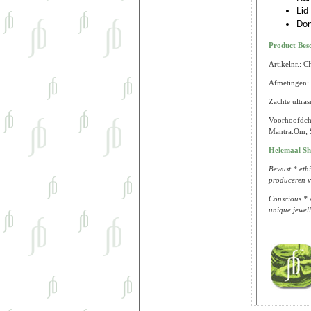
Lid
Don
Product Bes
Artikelnr.:
Afmetingen: 
Zachte ultra
Voorhoofdchak
Mantra:Om; St
Helemaal Sh
Bewust * ethi
produceren v
Conscious * e
unique jewell