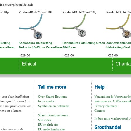
it ontwerp bestelde ook
s810p
Product-ID
ch735ns810t
Product-ID
ch745ns810g
Product-ID
ch755
ketting
Keelchakra Halsketting
Hartchakra Halsketting Groen
Zonnevlechtchak
erstelbaar
Turkoois 40-43 cm Verstelbaar
40-43 cm
Halsketting Geel
€29.00
€29.00
€29.00
Ethical
Charita
Tell me more
Help
.. met deze kwaliteiten
Over Shanti Boutique
Verzending & Voorwaarde
Boutique ™ is een fair
In de media
Retourneren: 100% garanti
aan het produceren van
Symbolen en betekenis
Privacy Statment
 mens en planeet.
Contact
Shanti Boutique home
Ik ben mijn wachtwoord v
Site index
EU english site
Groothandel
geschonken aan de
EU nederlandse site