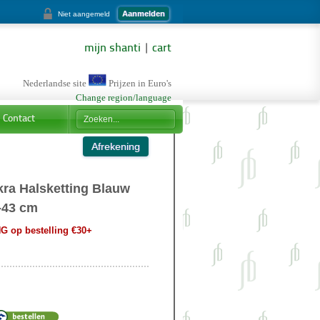
Aanmelden
Niet aangemeld
mijn shanti
|
cart
Nederlandse site
Prijzen in Euro's
Change region/language
Contact
ra Halsketting Blauw
-43 cm
 op bestelling €30+