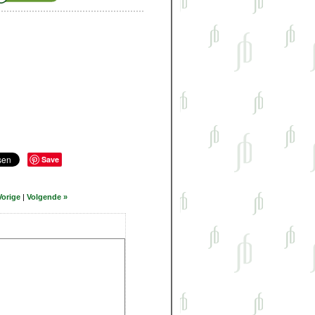
Save
Vorige
|
Volgende »