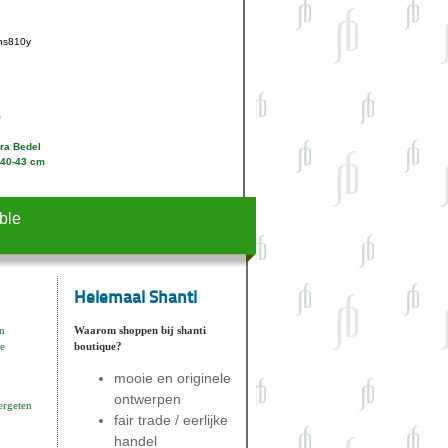
ns810y
ra Bedel
 40-43 cm
ble
Helemaal Shanti
n
Waarom shoppen bij shanti
e
boutique?
mooie en originele
ontwerpen
ergeten
fair trade / eerlijke
handel