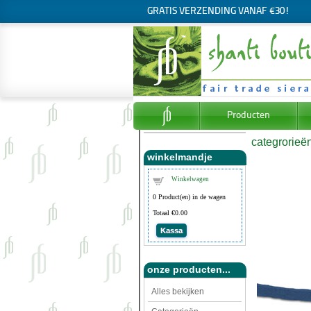
GRATIS VERZENDING VANAF €30!
Producten
categrorieë
winkelmandje
Winkelwagen
0
Product(en) in de wagen
Totaal
€0.00
Kassa
onze producten...
Alles bekijken