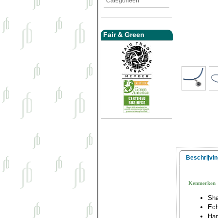
Categorieën
Fair & Green
Beschrijvin
Kenmerken
Sha
Ech
Han