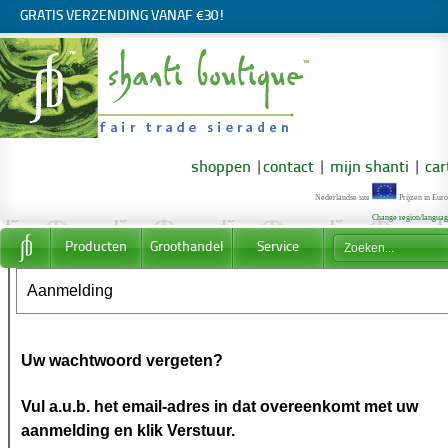
GRATIS VERZENDING VANAF €30!
shoppen
|
contact
|
mijn shanti
|
car
Nederlandse site
Prijzen in Euro
Change region/langua
Producten
Groothandel
Service
Aanmelding
Uw wachtwoord vergeten?
Vul a.u.b. het email-adres in dat overeenkomt met uw
aanmelding en klik Verstuur.