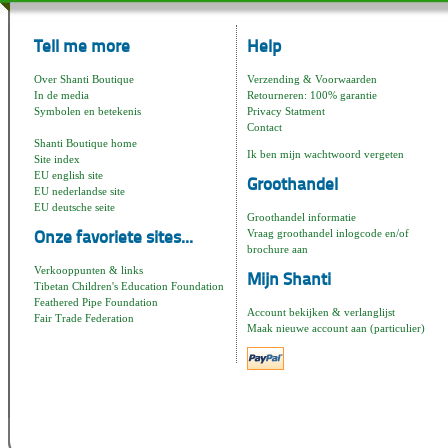
Tell me more
Help
Over Shanti Boutique
Verzending & Voorwaarden
In de media
Retourneren: 100% garantie
Symbolen en betekenis
Privacy Statment
Contact
Shanti Boutique home
Ik ben mijn wachtwoord vergeten
Site index
EU english site
Groothandel
EU nederlandse site
EU deutsche seite
Groothandel informatie
Vraag groothandel inlogcode en/of
Onze favoriete sites...
brochure aan
Verkooppunten & links
Mijn Shanti
Tibetan Children's Education Foundation
Feathered Pipe Foundation
Account bekijken & verlanglijst
Fair Trade Federation
Maak nieuwe account aan (particulier)