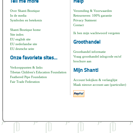
Tell me more
Help
Over Shanti Boutique
Verzending & Voorwaarden
In de media
Retourneren: 100% garantie
Symbolen en betekenis
Privacy Statment
Contact
Shanti Boutique home
Ik ben mijn wachtwoord vergeten
Site index
EU english site
Groothandel
EU nederlandse site
EU deutsche seite
Groothandel informatie
Vraag groothandel inlogcode en/of
Onze favoriete sites...
brochure aan
Verkooppunten & links
Mijn Shanti
Tibetan Children's Education Foundation
Feathered Pipe Foundation
Account bekijken & verlanglijst
Fair Trade Federation
Maak nieuwe account aan (particulier)