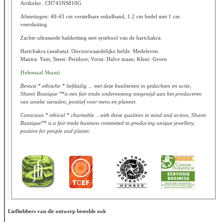
Artikelnr.: CH745NS810G
Afmetingen: 40-43 cm verstelbare enkelband, 1.2 cm bedel met 1 cm
veersluiting
Zachte ultrasuede halsketting met symbool van de hartchakra.
Hartchakra (anahata): Onvoorwaardelijke liefde. Medeleven.
Mantra: Yam; Steen: Peridoot; Vorm: Halve maan; Kleur: Groen
Helemaal Shanti
Bewust * ethische * liefdadig ... met deze kwaliteiten in gedachten en actie,
Shanti Boutique ™is een fair trade onderneming toegewijd aan het produceren
van unieke sieraden, positief voor mens en planeet.
Conscious * ethical * charitable ...with these qualities in mind and action, Shanti
Boutique™ is a fair trade business committed to producing unique jewellery,
positive for people and planet.
Liefhebbers van dit ontwerp bestelde ook