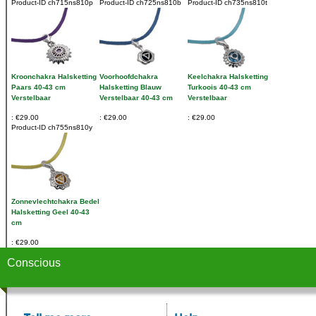
Product-ID
ch715ns810p
Product-ID
ch725ns810b
Product-ID
ch735ns810t
Kroonchakra Halsketting
Voorhoofdchakra
Keelchakra Halsketting
Paars 40-43 cm
Halsketting Blauw
Turkoois 40-43 cm
Verstelbaar
Verstelbaar 40-43 cm
Verstelbaar
€29.00
€29.00
€29.00
Product-ID
ch755ns810y
Zonnevlechtchakra Bedel
Halsketting Geel 40-43
cm
€29.00
Conscious