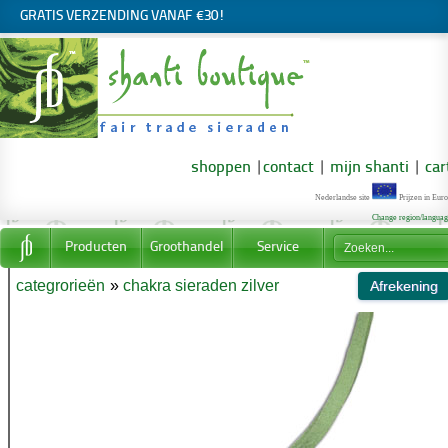
GRATIS VERZENDING VANAF €30!
shoppen
|
contact
|
mijn shanti
|
car
Nederlandse site
Prijzen in Euro
Change region/langua
Producten
Groothandel
Service
categrorieën
»
chakra sieraden zilver