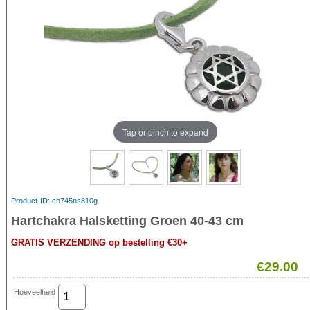
Tap or pinch to expand
Product-ID
ch745ns810g
Hartchakra Halsketting Groen 40-43 cm
GRATIS VERZENDING op bestelling €30+
€29.00
Hoeveelheid