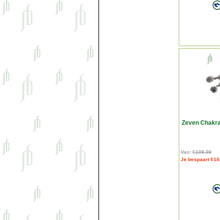
Zeven Chakr
Van:
€109.00
Je bespaart €10