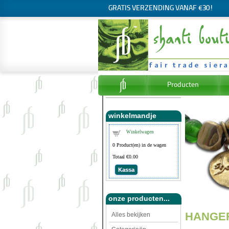
GRATIS VERZENDING VANAF €30!
Producten
winkelmandje
Winkelwagen
0
Product(en) in de wagen
Totaal
€0.00
Kassa
onze producten...
HANGE
Alles bekijken