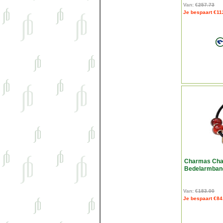
Van:
€257.73
Je bespaart €11
Charmas Cha
Bedelarmband
Van:
€183.00
Je bespaart €84