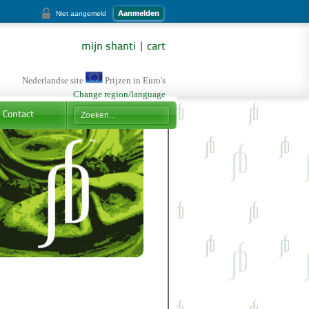
Aanmelden
Niet aangemeld
mijn shanti
|
cart
Nederlandse site
Prijzen in Euro's
Change region/language
Contact