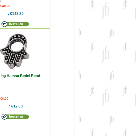
8
 €48.98
€142.20
ing Hamsa Bedel Bead
 €8.00
€12.00