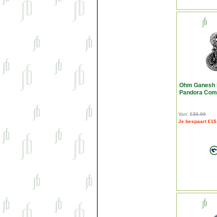
Ohm Ganesh 
Pandora Comp
Van:
€30.00
Je bespaart €15