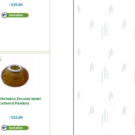
€25.00
htchakra Zirconia bedel
cetteerd Pandora
le
€22.00