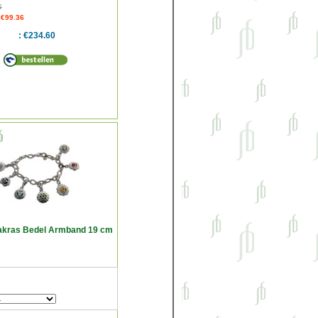
6
 €99.36
€234.60
akras Bedel Armband 19 cm