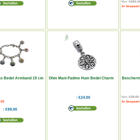
Van:
€191.1
Je bespaart
as Bedel Armband 19 cm
Ohm Mani Padme Hum Bedel Charm
Bescherm
Van:
€20.00
€24.00
.00
Je bespaart
€99.00