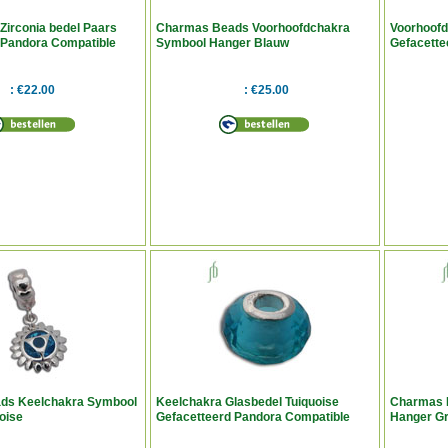
Zirconia bedel Paars
Charmas Beads Voorhoofdchakra
Voorhoofd
 Pandora Compatible
Symbool Hanger Blauw
Gefacette
€22.00
€25.00
ds Keelchakra Symbool
Keelchakra Glasbedel Tuiquoise
Charmas 
oise
Gefacetteerd Pandora Compatible
Hanger G