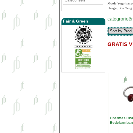
Categorieën
Mooie Yoga-hange
Hanger, Yin Yang 
categrorieë
Fair & Green
GRATIS V
Charmas Cha
Bedelarmband