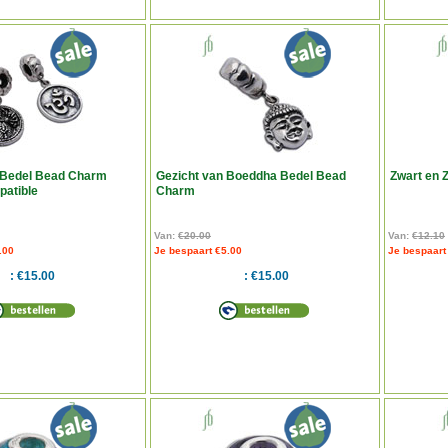
Bedel Bead Charm
Gezicht van Boeddha Bedel Bead
Zwart en 
atible
Charm
Van:
€20.00
Van:
€12.10
.00
Je bespaart €5.00
Je bespaart
€15.00
€15.00