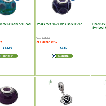
oemen Glasbedel Bead
Paars met Zilver Glas Bedel Bead
Charmas 
Symbool 
Van:
€12.10
60
Je bespaart €8.60
€3.50
€3.50