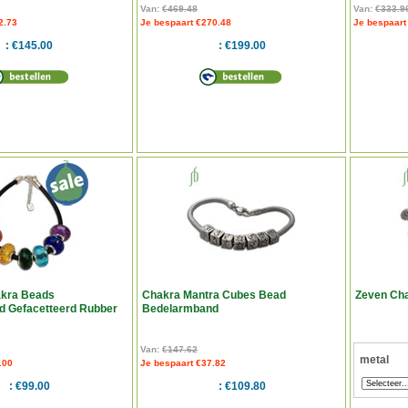
Van:
€469.48
Van:
€333.9
2.73
Je bespaart €270.48
Je bespaart
€145.00
€199.00
kra Beads
Chakra Mantra Cubes Bead
Zeven Ch
 Gefacetteerd Rubber
Bedelarmband
Van:
€147.62
metal
.00
Je bespaart €37.82
€99.00
€109.80