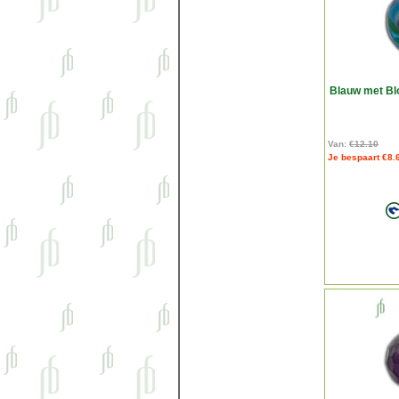
Blauw met Bl
Van:
€12.10
Je bespaart €8.