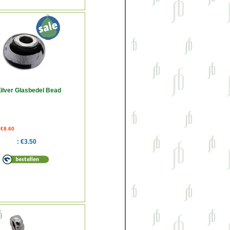
Zilver Glasbedel Bead
 €8.60
€3.50