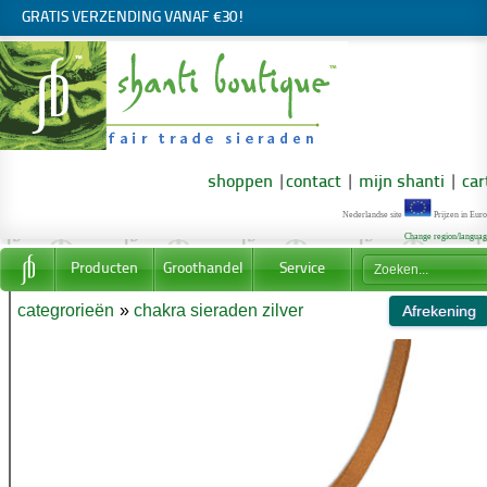
GRATIS VERZENDING VANAF €30!
shoppen
|
contact
|
mijn shanti
|
car
Nederlandse site
Prijzen in Euro
Change region/langua
Producten
Groothandel
Service
categrorieën
»
chakra sieraden zilver