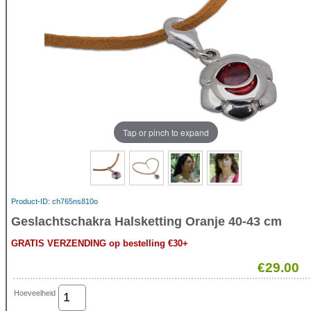
Tap or pinch to expand
Product-ID
ch765ns810o
Geslachtschakra Halsketting Oranje 40-43 cm
GRATIS VERZENDING op bestelling €30+
€29.00
Hoeveelheid