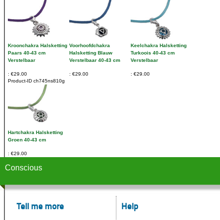
Kroonchakra Halsketting
Voorhoofdchakra
Keelchakra Halsketting
Paars 40-43 cm
Halsketting Blauw
Turkoois 40-43 cm
Verstelbaar
Verstelbaar 40-43 cm
Verstelbaar
€29.00
€29.00
€29.00
Product-ID
ch745ns810g
Hartchakra Halsketting
Groen 40-43 cm
€29.00
Conscious
Tell me more
Help