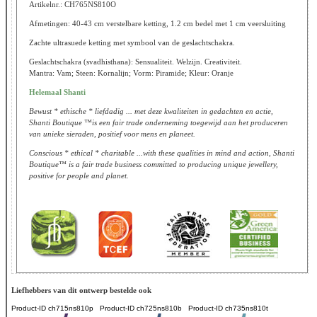
Artikelnr.: CH765NS810O
Afmetingen: 40-43 cm verstelbare ketting, 1.2 cm bedel met 1 cm veersluiting
Zachte ultrasuede ketting met symbool van de geslachtschakra.
Geslachtschakra (svadhisthana): Sensualiteit. Welzijn. Creativiteit.
Mantra: Vam; Steen: Kornalijn; Vorm: Piramide; Kleur: Oranje
Helemaal Shanti
Bewust * ethische * liefdadig ... met deze kwaliteiten in gedachten en actie,
Shanti Boutique ™is een fair trade onderneming toegewijd aan het produceren
van unieke sieraden, positief voor mens en planeet.
Conscious * ethical * charitable ...with these qualities in mind and action, Shanti
Boutique™ is a fair trade business committed to producing unique jewellery,
positive for people and planet.
Liefhebbers van dit ontwerp bestelde ook
Product-ID
ch715ns810p
Product-ID
ch725ns810b
Product-ID
ch735ns810t