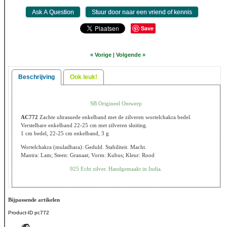
Save
« Vorige
|
Volgende »
Beschrijving
Ook leuk!
SB Origineel Ontwerp
AC772
Zachte ultrasuede enkelband met de zilveren wortelchakra bedel.
Verstelbare enkelband 22-25 cm met zilveren sluiting.
1 cm bedel, 22-25 cm enkelband, 3 g
Wortelchakra (muladhara): Geduld. Stabiliteit. Macht.
Mantra: Lam; Steen: Granaat; Vorm: Kubus; Kleur: Rood
925 Echt zilver. Handgemaakt in India.
Bijpassende artikelen
Product-ID
pc772