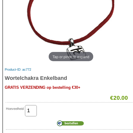
Tap or pinch to expand
Product-ID
ac772
Wortelchakra Enkelband
GRATIS VERZENDING op bestelling €30+
€20.00
Hoeveelheid