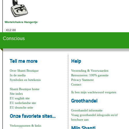
Wortelchakra Hangertje
€12.00
Conscious
Tell me more
Help
Over Shanti Boutique
Verzending & Voorwaarden
In de media
Retourneren: 100% garantie
Symbolen en betekenis
Privacy Statment
Contact
Shanti Boutique home
Ik ben mijn wachtwoord vergeten
Site index
EU english site
Groothandel
EU nederlandse site
EU deutsche seite
Groothandel informatie
Vraag groothandel inlogcode en/of
Onze favoriete sites...
brochure aan
Verkooppunten & links
Mijn Shanti