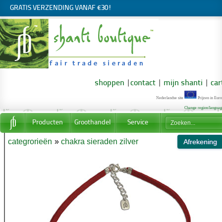
GRATIS VERZENDING VANAF €30!
shoppen
|
contact
|
mijn shanti
|
car
Nederlandse site
Prijzen in Euro
Change region/langua
Producten
Groothandel
Service
categrorieën
»
chakra sieraden zilver