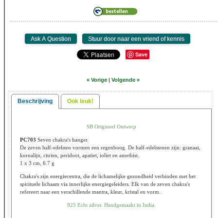
Save
« Vorige
|
Volgende »
Beschrijving
Ook leuk!
SB Origineel Ontwerp
PC703
Seven chakra's hanger.
De zeven half-edelsten vormen een regenboog. De half-edelstenen zijn: granaat,
kornalijn, citrien, peridoot, apatiet, ioliet en amethist.
1 x 3 cm, 6.7 g
Chakra's zijn energiecentra, die de lichamelijke gezondheid verbinden met het
spirituele lichaam via innerlijke energiegeleiders. Elk van de zeven chakra's
refereert naar een verschillende mantra, kleur, kristal en vorm.
925 Echt zilver. Handgemaakt in India.