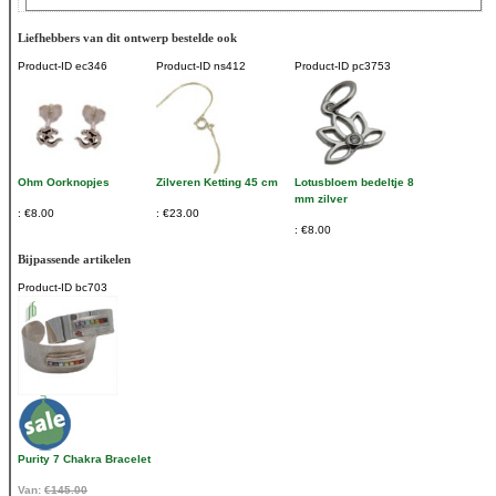
Liefhebbers van dit ontwerp bestelde ook
Product-ID
ec346
Product-ID
ns412
Product-ID
pc3753
Ohm Oorknopjes
Zilveren Ketting 45 cm
Lotusbloem bedeltje 8
mm zilver
€8.00
€23.00
€8.00
Bijpassende artikelen
Product-ID
bc703
Purity 7 Chakra Bracelet
Van:
€145.00