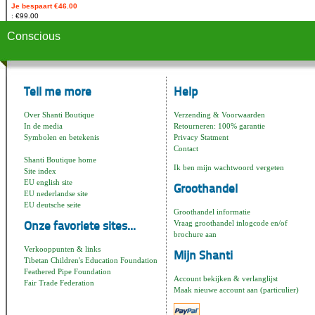
Je bespaart €46.00
€99.00
Conscious
Tell me more
Help
Over Shanti Boutique
Verzending & Voorwaarden
In de media
Retourneren: 100% garantie
Symbolen en betekenis
Privacy Statment
Contact
Shanti Boutique home
Ik ben mijn wachtwoord vergeten
Site index
EU english site
Groothandel
EU nederlandse site
EU deutsche seite
Groothandel informatie
Vraag groothandel inlogcode en/of
Onze favoriete sites...
brochure aan
Verkooppunten & links
Mijn Shanti
Tibetan Children's Education Foundation
Feathered Pipe Foundation
Account bekijken & verlanglijst
Fair Trade Federation
Maak nieuwe account aan (particulier)