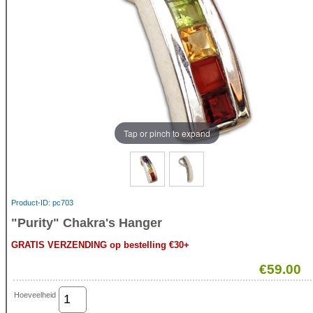
Tap or pinch to expand
Product-ID
pc703
"Purity" Chakra's Hanger
GRATIS VERZENDING op bestelling €30+
€59.00
Hoeveelheid