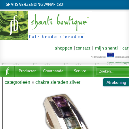
GRATIS VERZENDING VANAF €30!
shoppen
|
contact
|
mijn shanti
|
car
Nederlandse site
Prijzen in Euro
Change region/langua
Producten
Groothandel
Service
categrorieën
»
chakra sieraden zilver