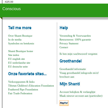
€25.00
Conscious
Tell me more
Help
Over Shanti Boutique
Verzending & Voorwaarden
In de media
Retourneren: 100% garantie
Symbolen en betekenis
Privacy Statment
Contact
Shanti Boutique home
Ik ben mijn wachtwoord vergeten
Site index
EU english site
Groothandel
EU nederlandse site
EU deutsche seite
Groothandel informatie
Vraag groothandel inlogcode en/of
Onze favoriete sites...
brochure aan
Verkooppunten & links
Mijn Shanti
Tibetan Children's Education Foundation
Feathered Pipe Foundation
Account bekijken & verlanglijst
Fair Trade Federation
Maak nieuwe account aan (particulier)