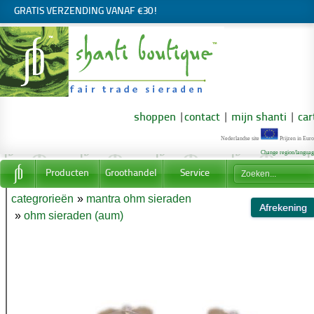
GRATIS VERZENDING VANAF €30!
shoppen
|
contact
|
mijn shanti
|
car
Nederlandse site
Prijzen in Euro
Change region/langua
Producten
Groothandel
Service
categrorieën
»
mantra ohm sieraden
»
ohm sieraden (aum)