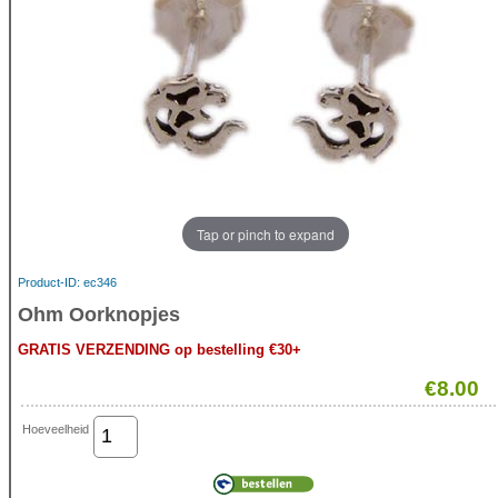
Tap or pinch to expand
Product-ID
ec346
Ohm Oorknopjes
GRATIS VERZENDING op bestelling €30+
€8.00
Hoeveelheid