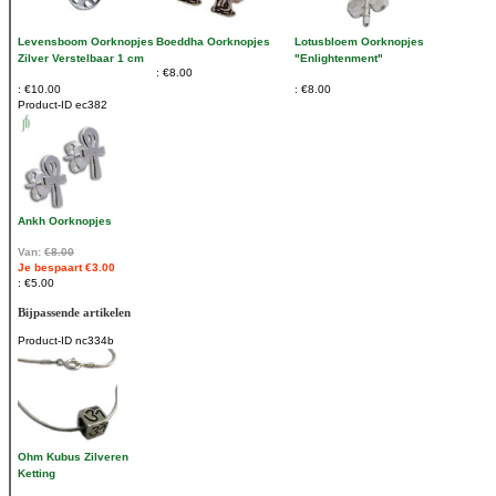
Levensboom Oorknopjes
Boeddha Oorknopjes
Lotusbloem Oorknopjes
Zilver Verstelbaar 1 cm
"Enlightenment"
€8.00
€10.00
€8.00
Product-ID
ec382
Ankh Oorknopjes
Van:
€8.00
Je bespaart €3.00
€5.00
Bijpassende artikelen
Product-ID
nc334b
Ohm Kubus Zilveren
Ketting