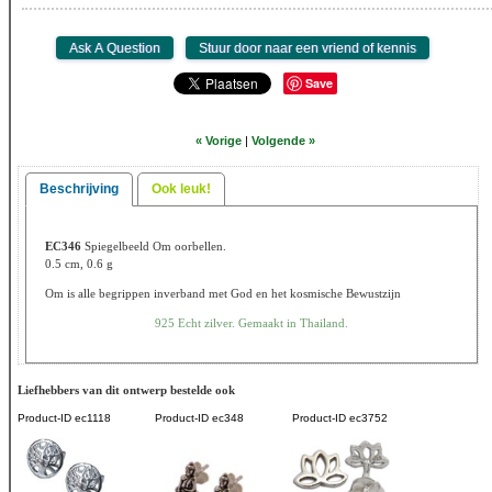
Save
« Vorige
|
Volgende »
Beschrijving
Ook leuk!
EC346
Spiegelbeeld Om oorbellen.
0.5 cm, 0.6 g
Om is alle begrippen inverband met God en het kosmische Bewustzijn
925 Echt zilver. Gemaakt in Thailand.
Liefhebbers van dit ontwerp bestelde ook
Product-ID
ec1118
Product-ID
ec348
Product-ID
ec3752