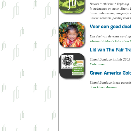
Bewust * ethische * liefdadig .
in gedachten en actie, Shanti 
trade onderneming toegewijd 
unieke sieraden, positief voor
Voor een goed doel
Een deel van de winst wordt 
Tibetan Children's Education
Lid van The Fair T
Shanti Boutique is sinds 2005
Federation
.
Green America Gold
Shanti Boutique is een gecerti
door Green America.