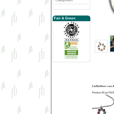
Categorieën
Fair & Green
Liefhebbers van d
Product-ID
pc7023