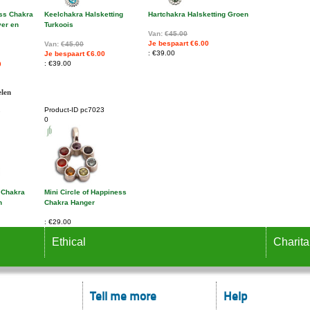
ess Chakra
Keelchakra Halsketting
Hartchakra Halsketting Groen
ver en
Turkoois
Van:
€45.00
Je bespaart €6.00
Van:
€45.00
€39.00
Je bespaart €6.00
€39.00
0
elen
2
Product-ID
pc7023
0
 Chakra
Mini Circle of Happiness
n
Chakra Hanger
€29.00
Ethical
Charita
Tell me more
Help