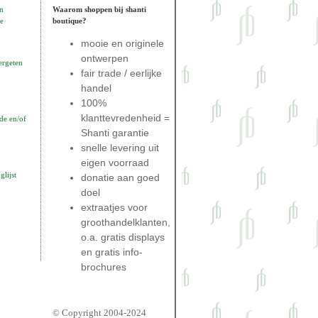
n
Waarom shoppen bij shanti
e
boutique?
mooie en originele
ontwerpen
ergeten
fair trade / eerlijke
handel
100%
klanttevredenheid =
de en/of
Shanti garantie
snelle levering uit
eigen voorraad
lijst
donatie aan goed
doel
extraatjes voor
groothandelklanten,
o.a. gratis displays
en gratis info-
brochures
© Copyright 2004-2024