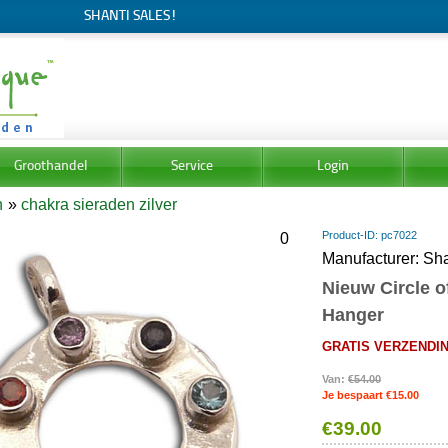
SHANTI SALES!
Groothandel
Service
Login
n
»
chakra sieraden zilver
Product-ID
pc7022
0
Manufacturer
Sha
Nieuw Circle 
Hanger
GRATIS VERZENDING
Van:
€54.00
Je bespaart €15.00
€39.00