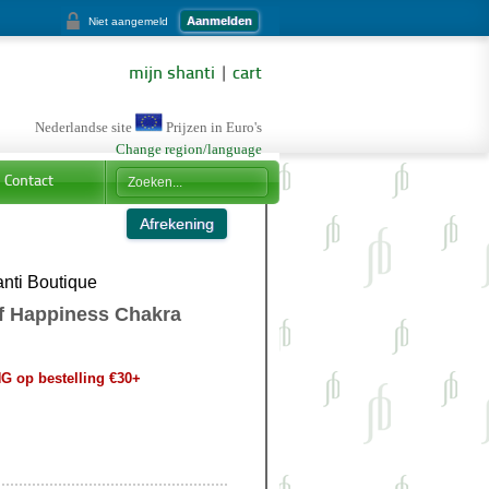
Aanmelden
Niet aangemeld
mijn shanti
|
cart
Nederlandse site
Prijzen in Euro's
Change region/language
Contact
nti Boutique
of Happiness Chakra
 op bestelling €30+