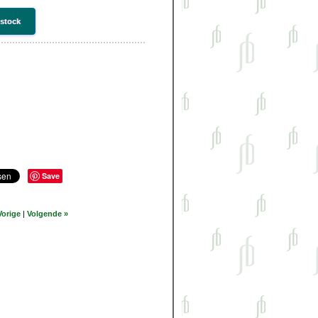
 stock
Save
Vorige
|
Volgende »