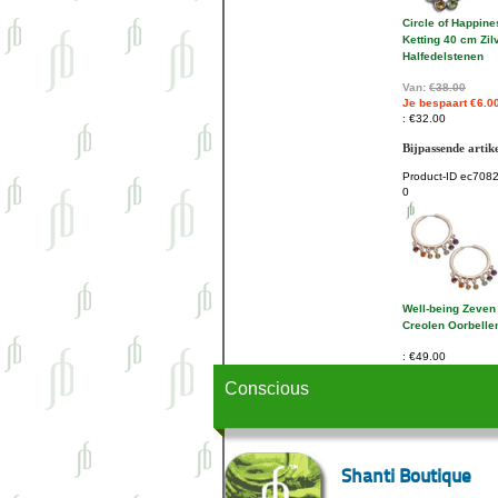
Circle of Happin
Ketting 40 cm Zil
Halfedelstenen
Van:
€38.00
Je bespaart €6.0
€32.00
Bijpassende artik
Product-ID
ec708
0
Well-being Zeven
Creolen Oorbelle
€49.00
Conscious
Shanti Boutique