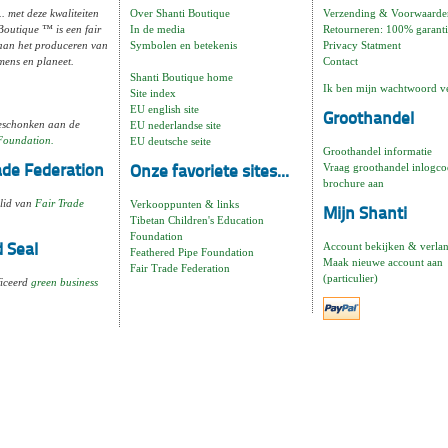
.. met deze kwaliteiten
Over Shanti Boutique
Verzending & Voorwaarde
Boutique ™ is een fair
In de media
Retourneren: 100% garanti
aan het produceren van
Symbolen en betekenis
Privacy Statment
 mens en planeet.
Contact
Shanti Boutique home
Ik ben mijn wachtwoord v
Site index
EU english site
Groothandel
geschonken aan de
EU nederlandse site
 Foundation.
EU deutsche seite
Groothandel informatie
Vraag groothandel inlogco
rade Federation
Onze favoriete sites...
brochure aan
 lid van
Fair Trade
Verkooppunten & links
Mijn Shanti
Tibetan Children's Education
Foundation
Account bekijken & verlang
 Seal
Feathered Pipe Foundation
Maak nieuwe account aan
Fair Trade Federation
(particulier)
ficeerd
green business