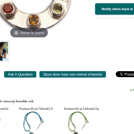
Notify when back in
Hover to zoom
« 
it ontwerp bestelde ook
ns411
Product-ID
pc734ns417t
Product-ID
pc744ns417g