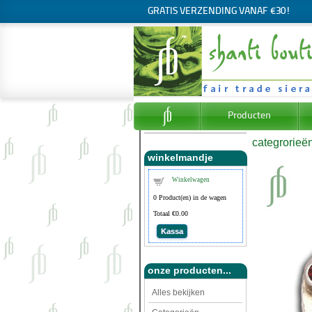
GRATIS VERZENDING VANAF €30!
Producten
categrorieë
winkelmandje
Winkelwagen
0
Product(en) in de wagen
Totaal
€0.00
Kassa
onze producten...
Alles bekijken