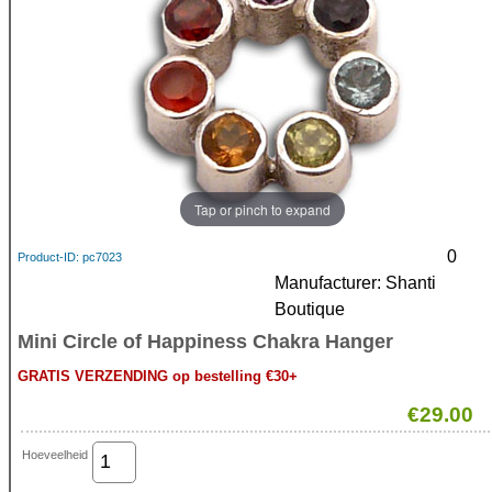
Tap or pinch to expand
0
Product-ID
pc7023
Manufacturer
Shanti
Boutique
Mini Circle of Happiness Chakra Hanger
GRATIS VERZENDING op bestelling €30+
€29.00
Hoeveelheid