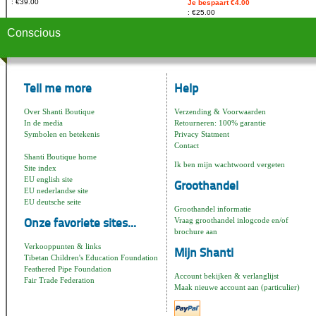
€39.00
Je bespaart €4.00
€25.00
Conscious
Tell me more
Help
Over Shanti Boutique
Verzending & Voorwaarden
In de media
Retourneren: 100% garantie
Symbolen en betekenis
Privacy Statment
Contact
Shanti Boutique home
Ik ben mijn wachtwoord vergeten
Site index
EU english site
Groothandel
EU nederlandse site
EU deutsche seite
Groothandel informatie
Vraag groothandel inlogcode en/of
Onze favoriete sites...
brochure aan
Verkooppunten & links
Mijn Shanti
Tibetan Children's Education Foundation
Feathered Pipe Foundation
Account bekijken & verlanglijst
Fair Trade Federation
Maak nieuwe account aan (particulier)