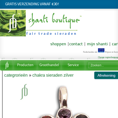
GRATIS VERZENDING VANAF €30!
shoppen
|
contact
|
mijn shanti
|
car
Nederlandse site
Prijzen in Euro
Change region/langua
Producten
Groothandel
Service
categrorieën
»
chakra sieraden zilver