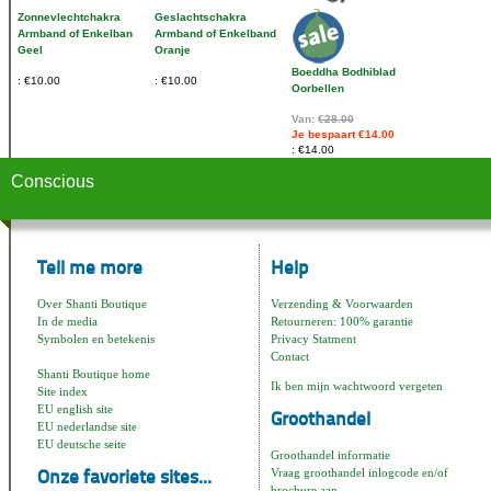
Zonnevlechtchakra
Geslachtschakra
Armband of Enkelban
Armband of Enkelband
Geel
Oranje
Boeddha Bodhiblad
€10.00
€10.00
Oorbellen
Van:
€28.00
Je bespaart €14.00
€14.00
Conscious
Tell me more
Help
Over Shanti Boutique
Verzending & Voorwaarden
In de media
Retourneren: 100% garantie
Symbolen en betekenis
Privacy Statment
Contact
Shanti Boutique home
Ik ben mijn wachtwoord vergeten
Site index
EU english site
Groothandel
EU nederlandse site
EU deutsche seite
Groothandel informatie
Vraag groothandel inlogcode en/of
Onze favoriete sites...
brochure aan