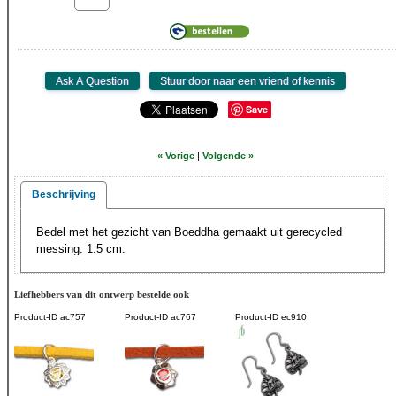
Save
« Vorige
|
Volgende »
Beschrijving
Bedel met het gezicht van Boeddha gemaakt uit gerecycled
messing. 1.5 cm.
Liefhebbers van dit ontwerp bestelde ook
Product-ID
ac757
Product-ID
ac767
Product-ID
ec910