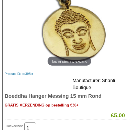
Tap or pinch to expand
Product-ID
pc393br
Manufacturer
Shanti
Boutique
Boeddha Hanger Messing 15 mm Rond
GRATIS VERZENDING op bestelling €30+
€5.00
Hoeveelheid