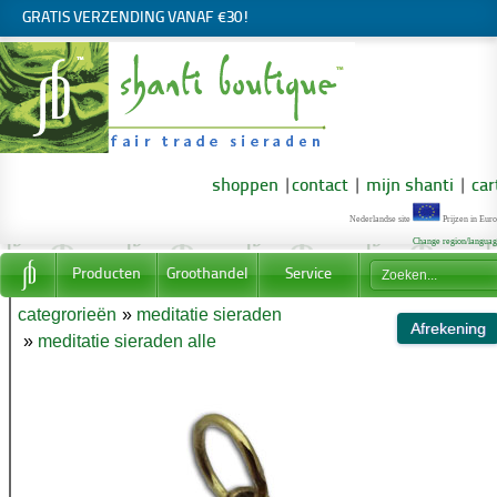
GRATIS VERZENDING VANAF €30!
shoppen
|
contact
|
mijn shanti
|
car
Nederlandse site
Prijzen in Euro
Change region/langua
Producten
Groothandel
Service
categrorieën
»
meditatie sieraden
»
meditatie sieraden alle