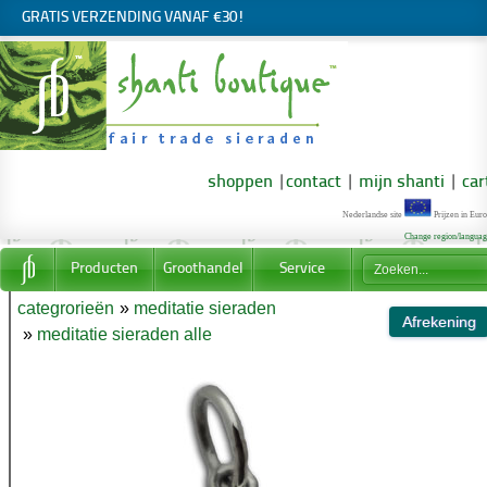
GRATIS VERZENDING VANAF €30!
shoppen
|
contact
|
mijn shanti
|
car
Nederlandse site
Prijzen in Euro
Change region/langua
Producten
Groothandel
Service
categrorieën
»
meditatie sieraden
»
meditatie sieraden alle