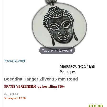
Tap or pinch to expand
Product-ID
pc393
Manufacturer
Shanti
Boutique
Boeddha Hanger Zilver 15 mm Rond
GRATIS VERZENDING op bestelling €30+
Van:
€12.00
Je bespaart €2.00
€10.00