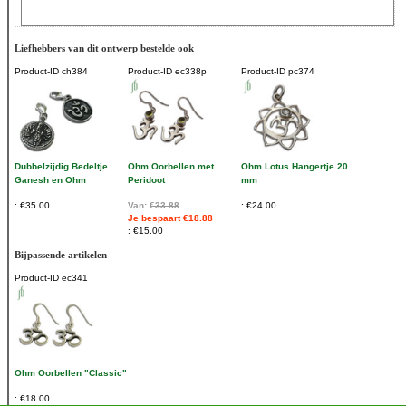
Liefhebbers van dit ontwerp bestelde ook
Product-ID
ch384
Product-ID
ec338p
Product-ID
pc374
Dubbelzijdig Bedeltje
Ohm Oorbellen met
Ohm Lotus Hangertje 20
Ganesh en Ohm
Peridoot
mm
€35.00
Van:
€33.88
€24.00
Je bespaart €18.88
€15.00
Bijpassende artikelen
Product-ID
ec341
Ohm Oorbellen "Classic"
€18.00