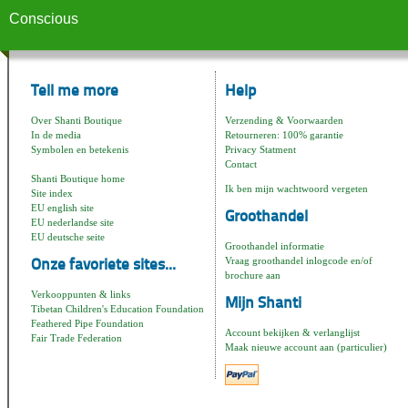
Conscious
Tell me more
Help
Over Shanti Boutique
Verzending & Voorwaarden
In de media
Retourneren: 100% garantie
Symbolen en betekenis
Privacy Statment
Contact
Shanti Boutique home
Ik ben mijn wachtwoord vergeten
Site index
EU english site
Groothandel
EU nederlandse site
EU deutsche seite
Groothandel informatie
Vraag groothandel inlogcode en/of
Onze favoriete sites...
brochure aan
Verkooppunten & links
Mijn Shanti
Tibetan Children's Education Foundation
Feathered Pipe Foundation
Account bekijken & verlanglijst
Fair Trade Federation
Maak nieuwe account aan (particulier)