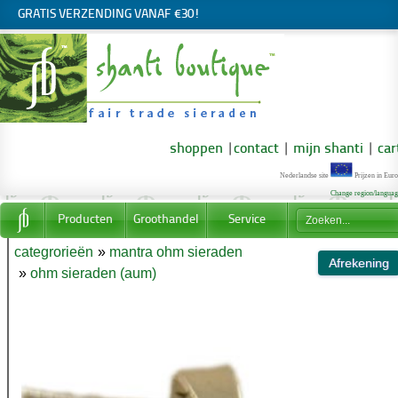
GRATIS VERZENDING VANAF €30!
shoppen
|
contact
|
mijn shanti
|
car
Nederlandse site
Prijzen in Euro
Change region/langua
Producten
Groothandel
Service
categrorieën
»
mantra ohm sieraden
»
ohm sieraden (aum)