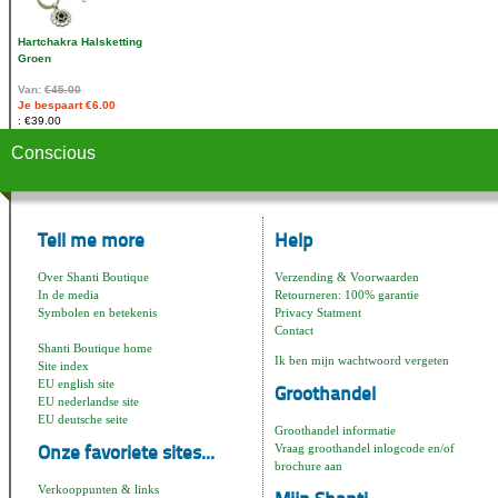
Hartchakra Halsketting
Groen
Van:
€45.00
Je bespaart €6.00
€39.00
Conscious
Tell me more
Help
Over Shanti Boutique
Verzending & Voorwaarden
In de media
Retourneren: 100% garantie
Symbolen en betekenis
Privacy Statment
Contact
Shanti Boutique home
Ik ben mijn wachtwoord vergeten
Site index
EU english site
Groothandel
EU nederlandse site
EU deutsche seite
Groothandel informatie
Vraag groothandel inlogcode en/of
Onze favoriete sites...
brochure aan
Verkooppunten & links