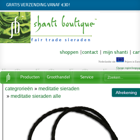
GRATIS VERZENDING VANAF €30!
shoppen
|
contact
|
mijn shanti
|
car
Nederlandse site
Prijzen in Euro
Change region/langua
Producten
Groothandel
Service
categrorieën
»
meditatie sieraden
»
meditatie sieraden alle