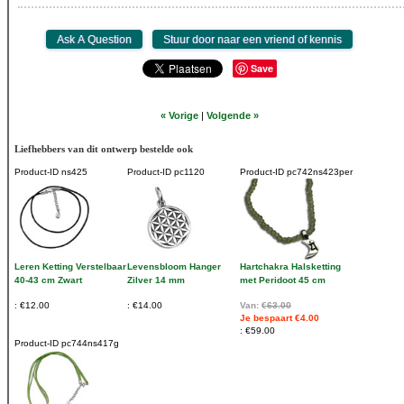
Save
« Vorige
|
Volgende »
Liefhebbers van dit ontwerp bestelde ook
Product-ID
ns425
Product-ID
pc1120
Product-ID
pc742ns423per
Leren Ketting Verstelbaar
Levensbloom Hanger
Hartchakra Halsketting
40-43 cm Zwart
Zilver 14 mm
met Peridoot 45 cm
€12.00
€14.00
Van:
€63.00
Je bespaart €4.00
€59.00
Product-ID
pc744ns417g