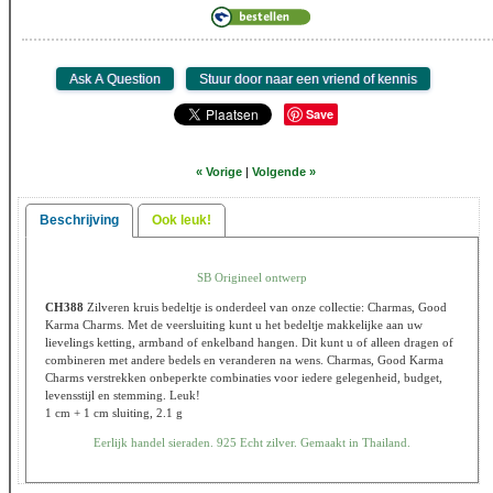
Save
« Vorige
|
Volgende »
Beschrijving
Ook leuk!
SB Origineel ontwerp
CH388
Zilveren kruis bedeltje is onderdeel van onze collectie: Charmas, Good
Karma Charms. Met de veersluiting kunt u het bedeltje makkelijke aan uw
lievelings ketting, armband of enkelband hangen. Dit kunt u of alleen dragen of
combineren met andere bedels en veranderen na wens. Charmas, Good Karma
Charms verstrekken onbeperkte combinaties voor iedere gelegenheid, budget,
levensstijl en stemming. Leuk!
1 cm + 1 cm sluiting, 2.1 g
Eerlijk handel sieraden. 925 Echt zilver. Gemaakt in Thailand.