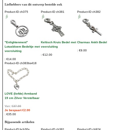
Liefhebbers van dit ontwerp bestelde ook
Product-ID
ch375
Product-ID
ch381
Product-ID
ch382
"Enlightenment"
Keltisch Kruis Bedel met
Charmas Ankh Bedel
Lotusbloem Bedeltje met
veersluiting
€9.00
veersluiting
€12.00
€14.00
Product-ID
ch383bs418
LOVE (liefde) Armband
19 cm Zilver Verstelbaar
Van:
€37.00
Je bespaart €2.00
€35.00
Bijpassende artikelen
Product-ID
bch30x
Product-ID
ch381
Product-ID
ch924