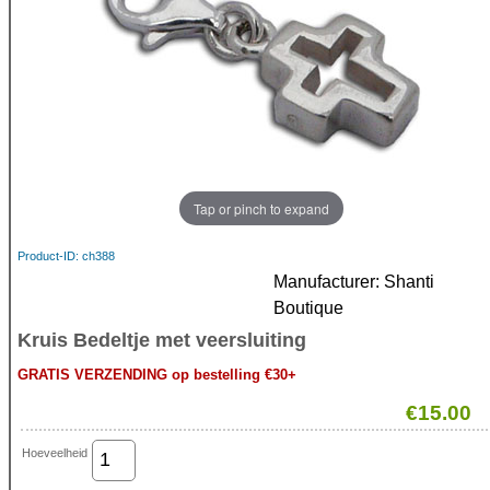
Tap or pinch to expand
Product-ID
ch388
Manufacturer
Shanti
Boutique
Kruis Bedeltje met veersluiting
GRATIS VERZENDING op bestelling €30+
€15.00
Hoeveelheid