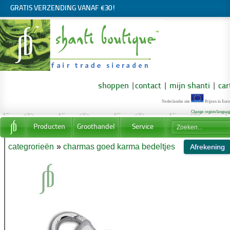
GRATIS VERZENDING VANAF €30!
shoppen
|
contact
|
mijn shanti
|
car
Nederlandse site
Prijzen in Euro
Change region/langua
Producten
Groothandel
Service
categrorieën
»
charmas goed karma bedeltjes