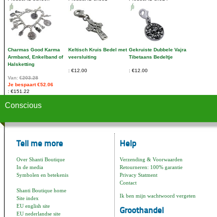
Charmas Good Karma
Keltisch Kruis Bedel met
Gekruiste Dubbele Vajra
Armband, Enkelband of
veersluiting
Tibetaans Bedeltje
Halsketting
€12.00
€12.00
Van:
€203.28
Je bespaart €52.06
€151.22
Conscious
Tell me more
Help
Over Shanti Boutique
Verzending & Voorwaarden
In de media
Retourneren: 100% garantie
Symbolen en betekenis
Privacy Statment
Contact
Shanti Boutique home
Ik ben mijn wachtwoord vergeten
Site index
EU english site
Groothandel
EU nederlandse site