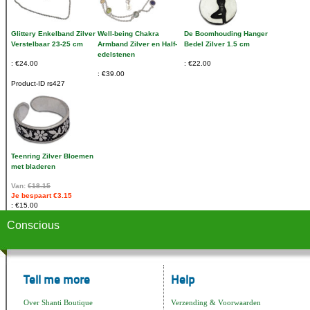
Glittery Enkelband Zilver
Well-being Chakra
De Boomhouding Hanger
Verstelbaar 23-25 cm
Armband Zilver en Half-
Bedel Zilver 1.5 cm
edelstenen
€24.00
€22.00
€39.00
Product-ID
rs427
Teenring Zilver Bloemen
met bladeren
Van:
€18.15
Je bespaart €3.15
€15.00
Conscious
Tell me more
Help
Over Shanti Boutique
Verzending & Voorwaarden