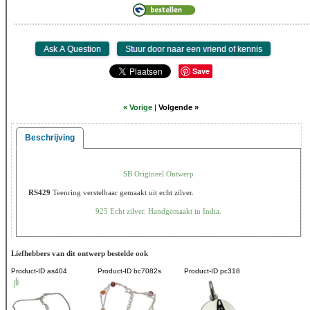
Save
« Vorige
|
Volgende »
Beschrijving
SB Origineel Ontwerp
RS429
Teenring verstelbaar gemaakt uit echt zilver.
925 Echt zilver. Handgemaakt in India.
Liefhebbers van dit ontwerp bestelde ook
Product-ID
as404
Product-ID
bc7082s
Product-ID
pc318