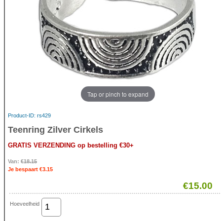
Tap or pinch to expand
Product-ID
rs429
Teenring Zilver Cirkels
GRATIS VERZENDING op bestelling €30+
Van:
€18.15
Je bespaart €3.15
€15.00
Hoeveelheid