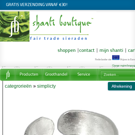
GRATIS VERZENDING VANAF €30!
shoppen
|
contact
|
mijn shanti
|
car
Nederlandse site
Prijzen in Euro
Change region/langua
Producten
Groothandel
Service
categrorieën
»
simplicty