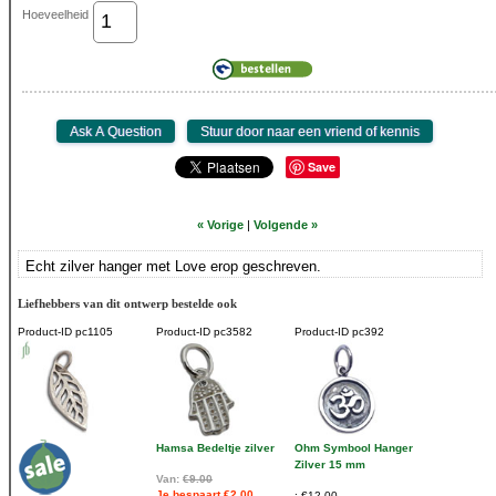
Hoeveelheid
Save
« Vorige
|
Volgende »
Echt zilver hanger met Love erop geschreven.
Liefhebbers van dit ontwerp bestelde ook
Product-ID
pc1105
Product-ID
pc3582
Product-ID
pc392
Hamsa Bedeltje zilver
Ohm Symbool Hanger
Zilver 15 mm
Van:
€9.00
Je bespaart €2.00
€12.00