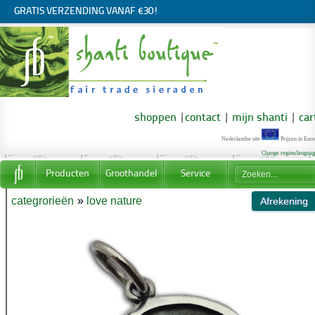
GRATIS VERZENDING VANAF €30!
shoppen
|
contact
|
mijn shanti
|
car
Nederlandse site
Prijzen in Euro
Change region/langua
Producten
Groothandel
Service
categrorieën
»
love nature