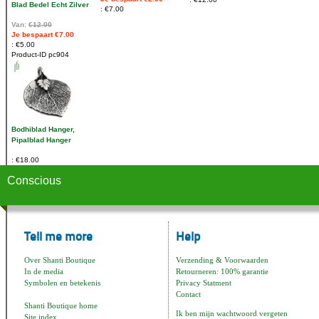
Blad Bedel Echt Zilver
€7.00
Van:
€12.00
Je bespaart €7.00
€5.00
Product-ID
pc904
Bodhiblad Hanger,
Pipalblad Hanger
€18.00
Conscious
Tell me more
Help
Over Shanti Boutique
Verzending & Voorwaarden
In de media
Retourneren: 100% garantie
Symbolen en betekenis
Privacy Statment
Contact
Shanti Boutique home
Ik ben mijn wachtwoord vergeten
Site index