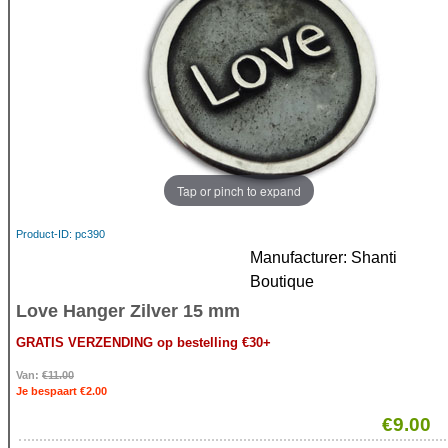
Tap or pinch to expand
Product-ID
pc390
Manufacturer
Shanti
Boutique
Love Hanger Zilver 15 mm
GRATIS VERZENDING op bestelling €30+
Van:
€11.00
Je bespaart €2.00
€9.00