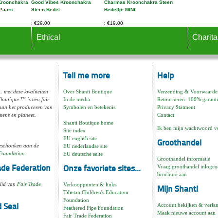
Kroonchakra
Good Vibes Kroonchakra
Charmas Kroonchakra Steen
Paars
Steen Bedel
Bedeltje MINI
€29.00
€19.00
Ethical
Charita
Tell me more
Help
.. met deze kwaliteiten
Over Shanti Boutique
Verzending & Voorwaarde
Boutique ™ is een fair
In de media
Retourneren: 100% garanti
aan het produceren van
Symbolen en betekenis
Privacy Statment
 mens en planeet.
Contact
Shanti Boutique home
Ik ben mijn wachtwoord v
Site index
EU english site
Groothandel
geschonken aan de
EU nederlandse site
 Foundation.
EU deutsche seite
Groothandel informatie
Vraag groothandel inlogco
rade Federation
Onze favoriete sites...
brochure aan
 lid van
Fair Trade
Verkooppunten & links
Mijn Shanti
Tibetan Children's Education
Foundation
Account bekijken & verlang
 Seal
Feathered Pipe Foundation
Maak nieuwe account aan
Fair Trade Federation