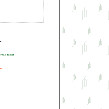
eraad-zakjes
31