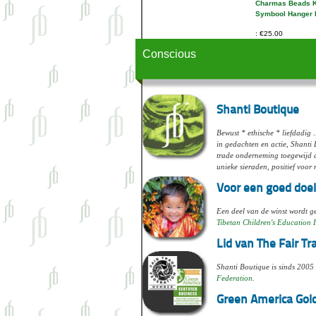
Charmas Beads 
Symbool Hanger 
€25.00
Conscious
Shanti Boutique
Bewust * ethische * liefdadig .
in gedachten en actie, Shanti 
trade onderneming toegewijd 
unieke sieraden, positief voor
Voor een goed doel
Een deel van de winst wordt 
Tibetan Children's Education
Lid van The Fair T
Shanti Boutique is sinds 2005
Federation
.
Green America Gold