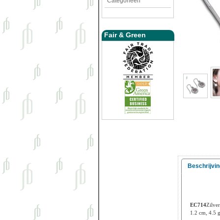
Categorieën
Fair & Green
Beschrijvin
EC714
Zilve
1.2 cm, 4.5 