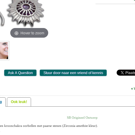
Hover to zoom
« 
g
Ook leuk!
SB Origineel Ontwerp
ren kroonchakra oorbellen met paarse stenen (Zirconia amethist kleur).
g