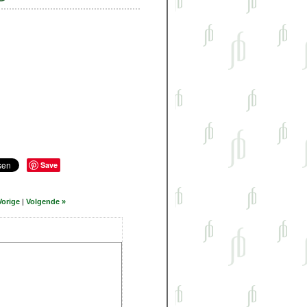
Save
Vorige
|
Volgende »