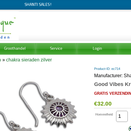
SHANTI SALES!
Groothandel
Service
Login
n
»
chakra sieraden zilver
Product-ID
ec714
Manufacturer
Sha
Good Vibes Kr
GRATIS VERZENDING
€32.00
Hoeveelheid