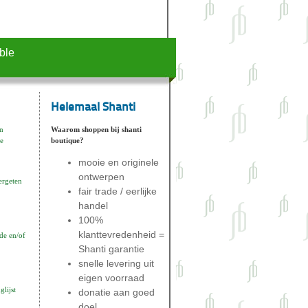
ble
Helemaal Shanti
n
Waarom shoppen bij shanti
e
boutique?
mooie en originele
ontwerpen
ergeten
fair trade / eerlijke
handel
100%
klanttevredenheid =
de en/of
Shanti garantie
snelle levering uit
eigen voorraad
lijst
donatie aan goed
doel