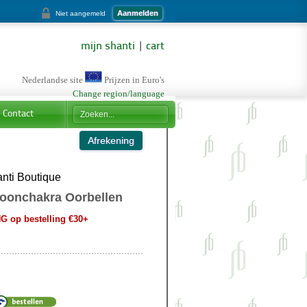
Aanmelden
Niet aangemeld
mijn shanti
|
cart
Nederlandse site
Prijzen in Euro's
Change region/language
Contact
nti Boutique
oonchakra Oorbellen
 op bestelling €30+