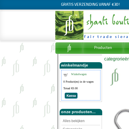
GRATIS VERZENDING VANAF €30!
Producten
categrorieë
winkelmandje
Winkelwagen
0
Product(en) in de wagen
Totaal
€0.00
Kassa
onze producten...
Alles bekijken