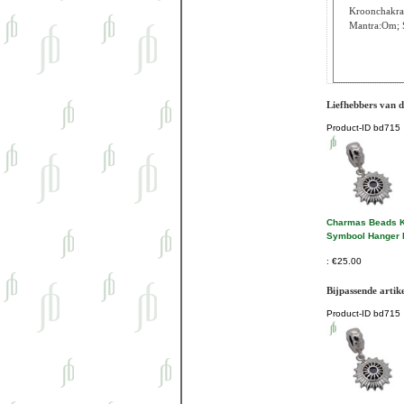
Kroonchakra (
Mantra:Om; S
Liefhebbers van d
Product-ID
bd715
Charmas Beads 
Symbool Hanger 
€25.00
Bijpassende artik
Product-ID
bd715