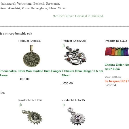
sahasrara): Verlichting. Eenheid. Sereneteit.
teen: Amethist; Vorm: Halve globe; Kleur: Violet
925 Echt zilver. Gemaakt in Thailand.
it ontwerp bestelde ook
Product-ID
pc347
Product-ID
pc705l
Product-ID
z111s
Chakra Zijden Si
Set/7 klein
Kroonchakra
Ohm Mani Padme Hum Hanger
7 Chakra Ohm Hanger 3.5 cm
Paars
Zilver
Van:
€29.65
€36.00
Je bespaart €12.
€36.00
€17.34
elen
Product-ID
ch714
Product-ID
ch715