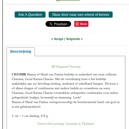
Save
« Vorige
|
Volgende »
Beschrijving
SB Origineel Ontwerp
CH358BR
Hamsa of Hand van Fatima bedeltje is onderdeel van onze collectie:
Charmas, Good Karma Charms. Met de veersluiting kunt u het bedeltje
makkelijke aan uw lievelings ketting, armband of enkelband hangen. Dit kunt u
of alleen dragen of combineren met andere bedels en veranderen na wens.
Charmas, Good Karma Charms verstrekken onbeperkte combinaties voor iedere
gelegenheid, budget, levensstijl en stemming. Leuk!
Hamsa of Hand van Fatima vertegenwoordigt de beschermende hand van god en
is een gelukssymbool.
1 cm + 1 cm sluiting, 0.8 g.
Gerecycled messing. Gemaakt in Thailand.