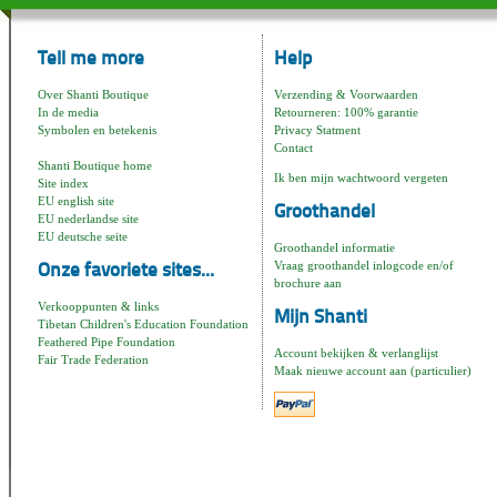
Tell me more
Help
Over Shanti Boutique
Verzending & Voorwaarden
In de media
Retourneren: 100% garantie
Symbolen en betekenis
Privacy Statment
Contact
Shanti Boutique home
Ik ben mijn wachtwoord vergeten
Site index
EU english site
Groothandel
EU nederlandse site
EU deutsche seite
Groothandel informatie
Vraag groothandel inlogcode en/of
Onze favoriete sites...
brochure aan
Verkooppunten & links
Mijn Shanti
Tibetan Children's Education Foundation
Feathered Pipe Foundation
Account bekijken & verlanglijst
Fair Trade Federation
Maak nieuwe account aan (particulier)