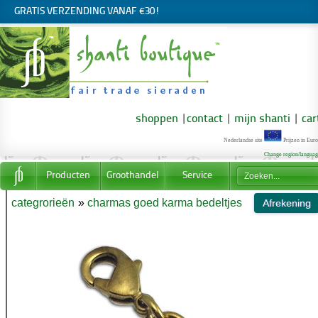
GRATIS VERZENDING VANAF €30!
shoppen
|
contact
|
mijn shanti
|
car
Nederlandse site
Prijzen in Euro
Change region/langua
Producten
Groothandel
Service
categrorieën
»
charmas goed karma bedeltjes