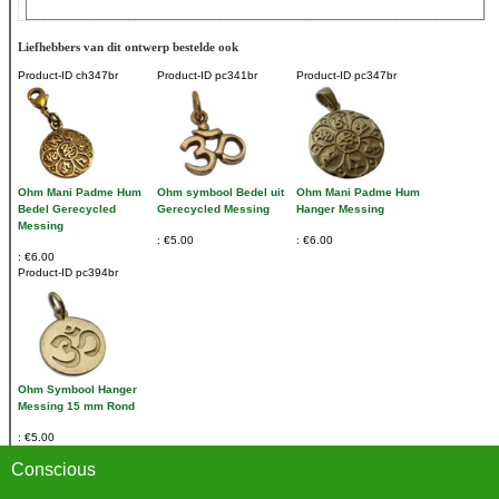
Liefhebbers van dit ontwerp bestelde ook
Product-ID
ch347br
Product-ID
pc341br
Product-ID
pc347br
Ohm Mani Padme Hum
Ohm symbool Bedel uit
Ohm Mani Padme Hum
Bedel Gerecycled
Gerecycled Messing
Hanger Messing
Messing
€5.00
€6.00
€6.00
Product-ID
pc394br
Ohm Symbool Hanger
Messing 15 mm Rond
€5.00
Conscious