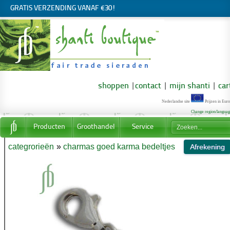
GRATIS VERZENDING VANAF €30!
shoppen
|
contact
|
mijn shanti
|
car
Nederlandse site
Prijzen in Euro
Change region/langua
Producten
Groothandel
Service
categrorieën
»
charmas goed karma bedeltjes