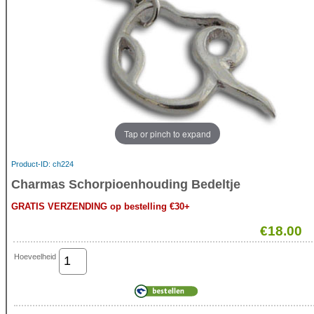
Tap or pinch to expand
Product-ID
ch224
Charmas Schorpioenhouding Bedeltje
GRATIS VERZENDING op bestelling €30+
€18.00
Hoeveelheid