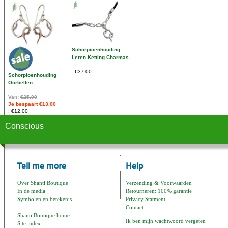
Schorpioenhouding
Leren Ketting Charmas
€37.00
Schorpioenhouding
Oorbellen
Van:
€25.00
Je bespaart €13.00
€12.00
Conscious
Tell me more
Help
Over Shanti Boutique
Verzending & Voorwaarden
In de media
Retourneren: 100% garantie
Symbolen en betekenis
Privacy Statment
Contact
Shanti Boutique home
Ik ben mijn wachtwoord vergeten
Site index