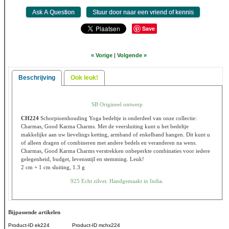
Save
« Vorige
|
Volgende »
Beschrijving
Ook leuk!
SB Origineel ontwerp
CH224
Schorpioenhouding Yoga bedeltje is onderdeel van onze collectie:
Charmas, Good Karma Charms. Met de veersluiting kunt u het bedeltje
makkelijke aan uw lievelings ketting, armband of enkelband hangen. Dit kunt u
of alleen dragen of combineren met andere bedels en veranderen na wens.
Charmas, Good Karma Charms verstrekken onbeperkte combinaties voor iedere
gelegenheid, budget, levensstijl en stemming. Leuk!
2 cm + 1 cm sluiting, 1.3 g
925 Echt zilver. Handgemaakt in India.
Bijpassende artikelen
Product-ID
ek224
Product-ID
mchx224